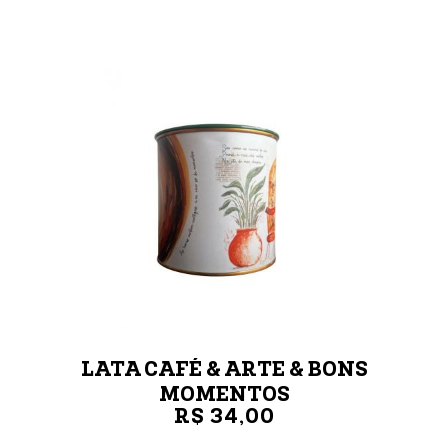
LATA CAFÉ & ARTE & BONS
MOMENTOS
R$ 34,00
LATA 250G