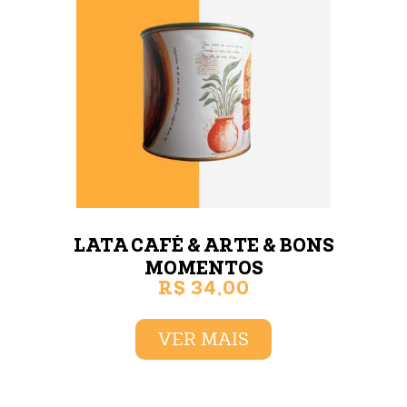
LATA CAFÉ & ARTE & BONS
MOMENTOS
R$ 34,00
LATA 250G
VER MAIS