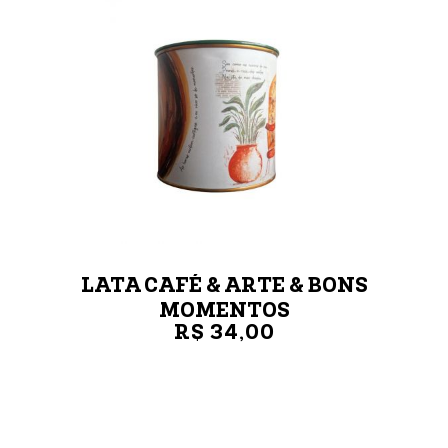
LATA CAFÉ & ARTE & BONS
MOMENTOS
R$ 34,00
LATA 250G
VER MAIS